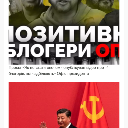
Проєкт «Як не стати овочем» опублікував відео про 14
блогерів, які «відбілюють» Офіс президента