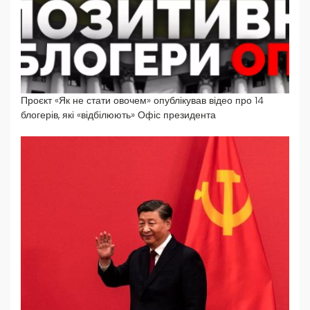
Проєкт «Як не стати овочем» опублікував відео про 14
блогерів, які «відбілюють» Офіс президента