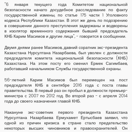
"6 января текущего года Комитетом национальной
безопасности начато досудебное расследование по факту
государственной измены, по статье 175 части 1 Уголовного
кодекса Республики Казахстан. В этот же день по подозрению
в совершении данного преступления задержаны и водворены
в изолятор временного содержания бывший председатель
КНБ Карим Масимов и другие лица", - говорится в сообщении.
Двумя днями ранее Масимов, давний соратник экс-президента
Казахстана Нурсултана Назарбаева, был уволен с должности
председателя комитета национальной безопасности (КНБ)
Казахстана. На этом посту его сменил Ермек Сагимбаев,
работавший начальником Службы государственной охраны.
56-летний Карим Масимов был перемещен на пост
председателя КНБ в сентябре 2016 года с поста главы
правительства. В первый раз он пробыл в должности премьер-
министра с 2007 по 2012 год. Во второй раз - с апреля 2014
года до своего назначения главой КНБ.
Накануне экс-советник первого президента Казахстана
Нурсултана Назарбаева Ермухамет Ертысбаев заявил, что
одной из причин кризиса в стране стало предательство
некоторых высших чиновников и правоохранителей. Он