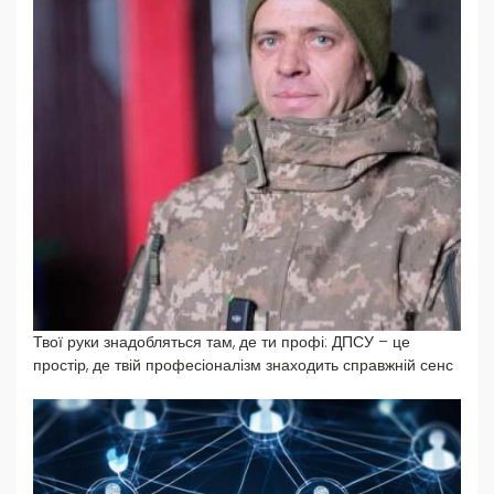
Твої руки знадобляться там, де ти профі: ДПСУ – це
простір, де твій професіоналізм знаходить справжній сенс