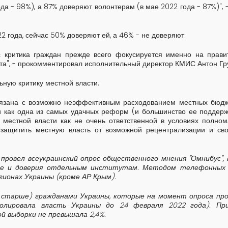
да - 98%), а 87% доверяют волонтерам (в мае 2022 года - 87%)", 
22 года, сейчас 50% доверяют ей, а 46% - не доверяют.
ас критика граждан прежде всего фокусируется именно на прави
та", - прокомментировал исполнительный директор КМИС Антон Гр
ьную критику местной власти.
 связана с возможно неэффективным расходованием местных бюдж
 как одна из самых удачных реформ (и большинство ее поддерж
 местной власти как не очень ответственной в условиях полно
защитить местную власть от возможной рецентрализации и св
 провел всеукраинский опрос общественного мнения "Омнибус",
ине и доверия отдельным институтам. Методом телефонных
гионах Украины (кроме АР Крым).
и старше) гражданами Украины, которые на момент опроса пр
олировала власть Украины до 24 февраля 2022 года). Пр
 выборки не превышала 2,4%.