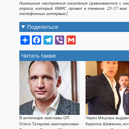
Нынешние настроения населения сравниваются с на
опроса, который КМИС провел в течение 23-27 мая
телефонных интервью).
Поделиться
Share
Facebook
Telegram
Viber
Gmail
Читать также
В антипиаре замглавы ОП
Через Мецгера выдав
Олега Татарова заинтересован
Кирилла Шевченко, ко