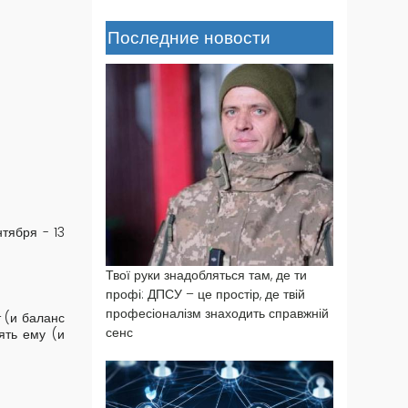
Последние новости
тября - 13
Твої руки знадобляться там, де ти
профі: ДПСУ – це простір, де твій
професіоналізм знаходить справжній
 (и баланс
сенс
ять ему (и