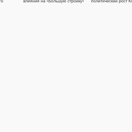
го
влияния на «Большую стройку»
политический рост К