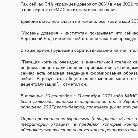
Так, сейчас 94% украинцев доверяют ВСУ (в мае 2022 го
в пресс-релизе КМИС по итогам исследования.
Доверие к местной власти не изменилось: как и в мае 20
"Уровень доверия к институтам показывает, что сейч
Верховной Раде и в меньшей степени касается президен
В то же время, Грушецкий обратил внимание на значител
"Текущая критика, очевидно, в значительной степени
реформа децентрализации воспринимается украинцами
сейчас есть опасная тенденция формирования образа
войны. В результате общественное мнение может не 
децентрализации", - отметил он.
В течение 30 сентября - 13 октября 2023 года КМИС
были включены вопросы о направлении дел в Укра
опрошено 2007 респондентов, проживающих во всех ре
Опрос проводился со взрослыми (в возрасте 18 лет 
территории Украины (в пределах, которые контр
обстоятельствах статистическая погрешность такой