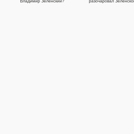
Владимир Зеленский?
разочаровал Зеленско