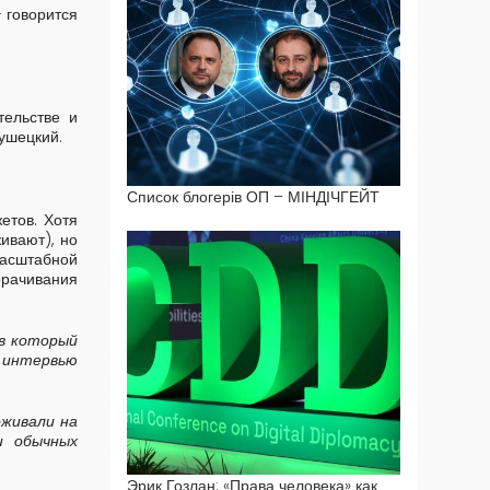
- говорится
тельстве и
ушецкий.
Список блогерів ОП – МІНДІЧГЕЙТ
етов. Хотя
ивают), но
масштабной
орачивания
 в который
 интервью
оживали на
и обычных
Эрик Гозлан: «Права человека» как