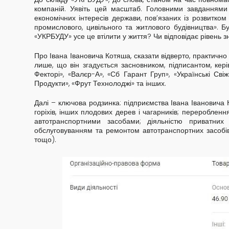
компаній. Уявіть цей масштаб. Головними завданнями к
економічних інтересів держави, пов’язаних із розвитко
промислового, цивільного та житлового будівництва». Бу
«УКРБУДУ» усе це втілити у життя? Чи відповідає рівень 
Про Івана Івановича Котяша, сказати відверто, практично
лише, що він
згадується
засновником, підписантом, кері
Фекторі», «Валєр-А», «Сб Гарант Груп», «Українські Св
Продукти», «Фрут Технолоджі» та інших.
Далі – ключова родзинка: підприємства Івана Івановича 
горіхів, інших плодових дерев і чагарників;
п
ерероблення
автотранспортними засобами;
д
іяльністю приватних
обслуговуванням та ремонтом автотранспортних засобів
тощо).