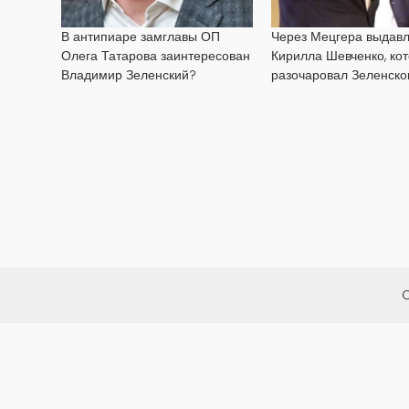
В антипиаре замглавы ОП
Через Мецгера выдав
Олега Татарова заинтересован
Кирилла Шевченко, ко
Владимир Зеленский?
разочаровал Зеленско
C