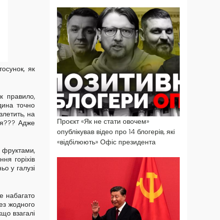
осунок, як
к правило,
юдина точно
злетить, на
Проєкт «Як не стати овочем»
ся??? Адже
опублікував відео про 14 блогерів, які
«відбілюють» Офіс президента
 фруктами,
ння горіхів
ьо у галузі
не набагато
ез жодного
кщо взагалі