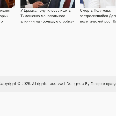
ливают
У Ермака получилось лишить
Смерть Полякова,
торый
Тимошенко монопольного
застрелившийся Дав
го
влияния на «Большую стройку»
политический рост К
opyright © 2026. All rights reserved.
Designed By
Говорим прав