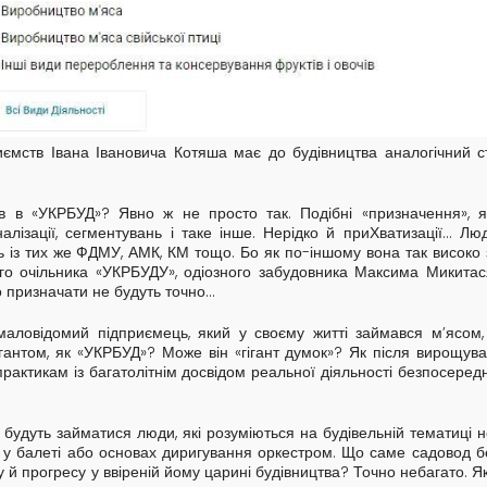
ємств Івана Івановича Котяша має до будівництва аналогічний ст
в в «УКРБУД»? Явно ж не просто так. Подібні «призначення», я
алізації, сегментувань і таке інше. Нерідко й приХватизації... Л
сь із тих же ФДМУ, АМК, КМ тощо. Бо як по-іншому вона так високо 
ого очільника «УКРБУДУ», одіозного забудовника Максима Микита
о призначати не будуть точно…
к маловідомий підприємець, який у своєму житті займався м’ясом,
гантом, як «УКРБУД»? Може він «гігант думок»? Як після вирощува
актикам із багатолітнім досвідом реальної діяльності безпосередн
 будуть займатися люди, які розуміються на будівельній тематиці 
я у балеті або основах диригування оркестром. Що саме садовод б
у й прогресу у ввіреній йому царині будівництва? Точно небагато. Я