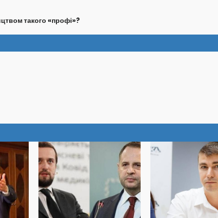
ництвом такого «профі»?