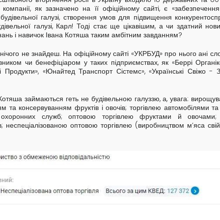
омпанії, як зазначено на її офіційному сайті, є «забезпечення 
м будівельної галузі, створення умов для підвищення конкурентос
дівельної галузі, Карл! Тоді стає ще цікавішим, а чи здатний нов
знань і навичок Івана Котяша таким амбітним завданням?
 нічого не знайдеш. На офіційному сайті «УКРБУД» про нього ані сл
вником чи бенефіціаром у таких підприємствах, як «Беррі Органік
іжі Продукти», «Юнайтед Транспорт Сістемс», «Українські Свіжо -
Котяша займаються геть не будівельною галуззю, а, увага: в
ирощува
м та консервуванням фруктів і овочів;
т
оргівлею автомобілями та
 охоронних служб;
о
птовою торгівлею фруктами й овочами;
;
н
еспеціалізованою оптовою торгівлею (виробництвом м’яса свійс