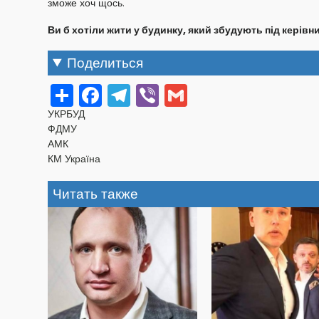
зможе хоч щось.
Ви б хотіли жити у будинку, який збудують під керів
Поделиться
Share
Facebook
Telegram
Viber
Gmail
УКРБУД
ФДМУ
АМК
КМ Україна
Читать также