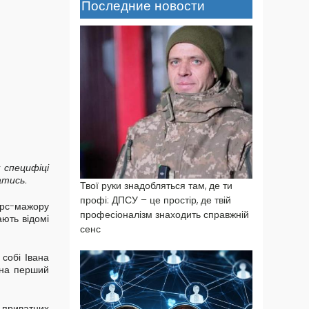
Последние новости
 специфіці
атись.
Твої руки знадобляться там, де ти
профі: ДПСУ – це простір, де твій
форс-мажору
професіоналізм знаходить справжній
ають відомі
сенс
собі Івана
 на перший
 приватних