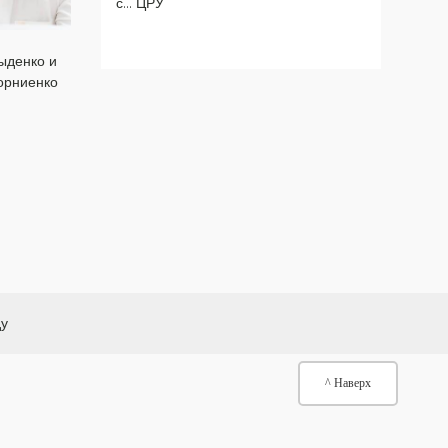
с… ЦРУ
ыденко и
орниенко
ду
^ Наверх