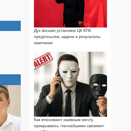
Дух восьми установок ЦК КПК:
предпосылки, задачи и результаты
кампании
Как втюхивают наивным мечту,
прикрываясь «теснейшими связями»