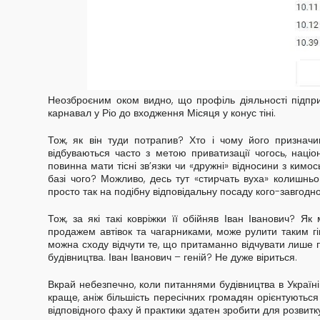
Неозброєним оком видно, що профіль діяльності підпри
карнавал у Ріо до входження Місяця у конус тіні.
Тож, як він туди потрапив? Хто і чому його призначи
відбуваються часто з метою приватизації чогось, націон
повинна мати тісні зв’язки чи «дружні» відносини з кимо
базі чого? Можливо, десь тут «стирчать вуха» колишнь
просто так на подібну відповідальну посаду кого-завгодн
Тож, за які такі ковріжки її обійняв Іван Іванович? Я
продажем автівок та чагарниками, може рулити таким гі
можна сходу відчути те, що притаманно відчувати лише пр
будівництва. Іван Іванович – геній? Не дуже віриться.
Вкрай небезпечно, коли питаннями будівництва в Україні
краще, аніж більшість пересічних громадян орієнтуютьс
відповідного фаху й практики здатен зробити для розвитк