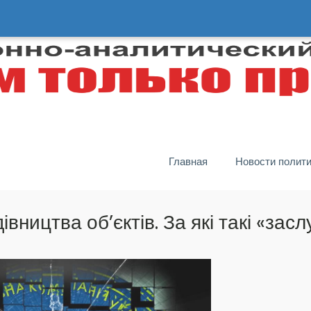
Главная
Новости полит
івництва об’єктів. За які такі «засл