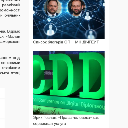
реалізації
проможності
ий очільник
ова. Відомо
с», «Малин
 Заморожені
Список блогерів ОП – МІНДІЧГЕЙТ
нням ягід,
 легковими
т
ехнічним
ької птиці
Эрик Гозлан: «Права человека» как
сервисная услуга