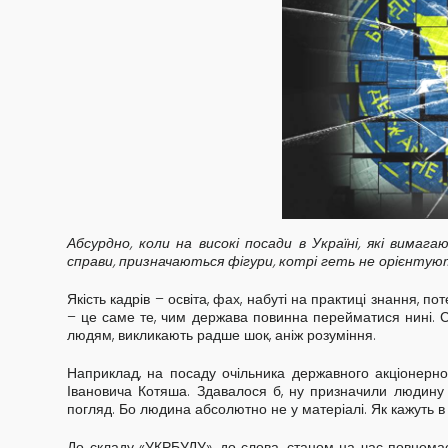
Абсурдно, коли на високі посади в Україні, які вимаг
справи, призначаються фігури, котрі геть не орієнтуют
Якість кадрів – освіта, фах, набуті на практиці знання,
– це саме те, чим держава повинна перейматися нині. Са
людям, викликають радше шок, аніж розуміння.
Наприклад, на посаду очільника державного акціонерн
Івановича Котяша. Здавалося б, ну призначили людину
погляд. Бо людина абсолютно не у матеріалі. Як кажуть в 
До складу «УКРБУДУ», до слова, станом на час повнома