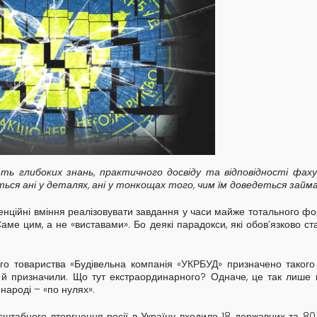
ають глибоких знань, практичного досвіду та відповідності фаху
ься ані у деталях, ані у тонкощах того, чим їм доведеться займ
 потенційні вміння реалізовувати завдання у часи майже тотального 
ме цим, а не «виставами». Бо деякі парадокси, які обов’язково ст
ого товариства «Будівельна компанія
«УКРБУД»
призначено такого 
 й призначили. Що тут екстраординарного? Одначе, це так лише
народі – «по нулях».
сштабного вторгнення росії в Україну входило 18 державних та 80