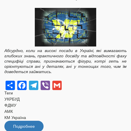
Абсурдно, коли на високі посади в Україні, які вимагають
глибоких знань, практичного досвіду та відповідності фаху
специфіці справи, призначаються фігури, котрі геть не
орієнтуються ані у деталях, ані у тонкощах того, чим їм
доведеться займатись.
Share
Facebook
Telegram
Viber
Gmail
Теги
УКРБУД
ФДМУ
АМК
КМ Україна
Подробнее
о
Від