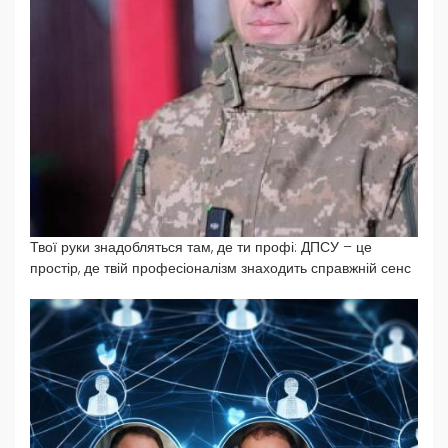
Твої руки знадобляться там, де ти профі: ДПСУ – це
простір, де твій професіоналізм знаходить справжній сенс